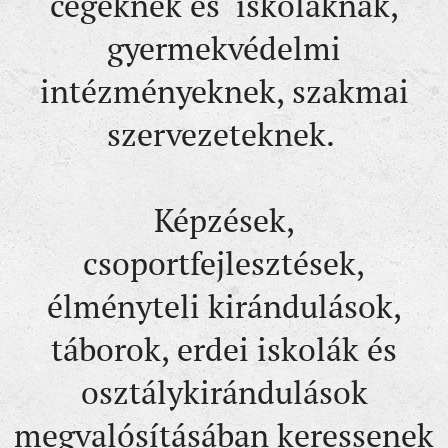
cégeknek és iskoláknak,
gyermekvédelmi
intézményeknek, szakmai
szervezeteknek.
Képzések,
csoportfejlesztések,
élményteli kirándulások,
táborok, erdei iskolák és
osztálykirándulások
megvalósításában keressenek