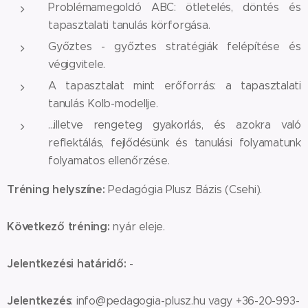
Problémamegoldó ABC: ötletelés, döntés és
tapasztalati tanulás körforgása.
Győztes - győztes stratégiák felépítése és
végigvitele.
A tapasztalat mint erőforrás: a tapasztalati
tanulás Kolb-modellje.
...illetve rengeteg gyakorlás, és azokra való
reflektálás, fejlődésünk és tanulási folyamatunk
folyamatos ellenőrzése.
Tréning helyszíne:
Pedagógia Plusz Bázis (Csehi).
Következő tréning:
nyár eleje.
Jelentkezési határidő:
-
Jelentkezés
: info@pedagogia-plusz.hu vagy +36-20-993-