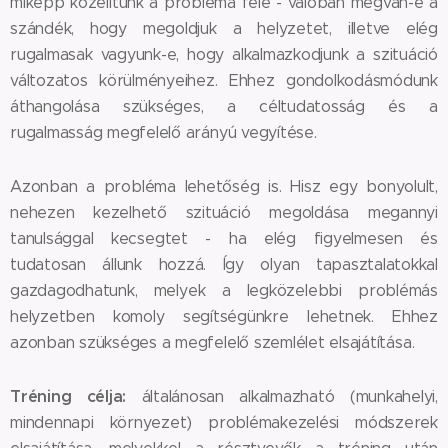
miképp közelítünk a probléma felé - valóban megvan-e a
szándék, hogy megoldjuk a helyzetet, illetve elég
rugalmasak vagyunk-e, hogy alkalmazkodjunk a szituáció
változatos körülményeihez. Ehhez gondolkodásmódunk
áthangolása szükséges, a céltudatosság és a
rugalmasság megfelelő arányú vegyítése.
Azonban a probléma lehetőség is. Hisz egy bonyolult,
nehezen kezelhető szituáció megoldása megannyi
tanulsággal kecsegtet - ha elég figyelmesen és
tudatosan állunk hozzá. Így olyan tapasztalatokkal
gazdagodhatunk, melyek a legközelebbi problémás
helyzetben komoly segítségünkre lehetnek. Ehhez
azonban szükséges a megfelelő szemlélet elsajátítása.
Tréning célja:
általánosan alkalmazható (munkahelyi,
mindennapi környezet) problémakezelési módszerek