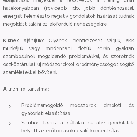
elsajátítása, melyekkel a résztvevők a tréning után
hatékonyabban (rövidebb idő, jobb döntéshozatal,
energiát felemésztő negatív gondolatok kizárása) tudnak
megoldást találni az előforduló nehézségekre.
Kiknek ajánljuk?
Olyanok jelentkezését várjuk, akik
munkájuk vagy mindennapi életük során gyakran
szembesülnek megoldandó problémákkal, és szeretnék
eszköztárukat új módszerekkel, eredményességet segítő
szemléletekkel bővíteni.
A tréning tartalma:
Problémamegoldó módszerek elméleti és
gyakorlati elsajátítása
Solution focus: a céltalan negatív gondolatok
helyett az erőforrásokra való koncentrálás.